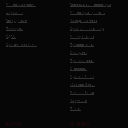
Массажные масла
Вагинальные тренажеры
Феромоны
Массажеры простаты
Возбудители
Насадки на член
Попперсы
Эрекционные кольца
БДСМ
Мастурбаторы
Эротическое белье
Презервативы
Секс куклы
Пролонгаторы
Страпоны
Мужское белье
Женское белье
Ролевое белье
Наручники
Плетки
БЛОГ
О НАС