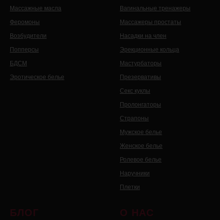
Массажные масла
Вагинальные тренажеры
Феромоны
Массажеры простаты
Возбудители
Насадки на член
Попперсы
Эрекционные кольца
БДСМ
Мастурбаторы
Эротическое белье
Презервативы
Секс куклы
Пролонгаторы
Страпоны
Мужское белье
Женское белье
Ролевое белье
Наручники
Плетки
БЛОГ
О НАС