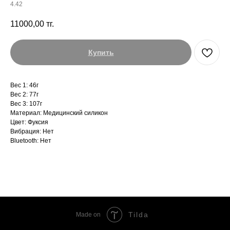
4.42
11000,00
тг.
Купить
Вес 1: 46г
Вес 2: 77г
Вес 3: 107г
Материал: Медицинский силикон
Цвет: Фуксия
Вибрация: Нет
Bluetooth: Нет
Tilda
Made on