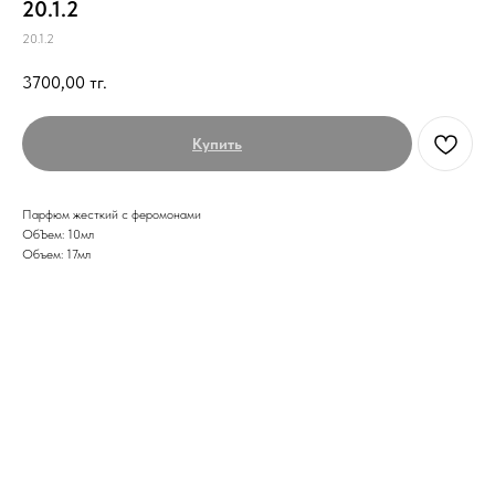
20.1.2
20.1.2
3700,00
тг.
Купить
Парфюм жесткий с феромонами
ОбЪем: 10мл
Объем: 17мл