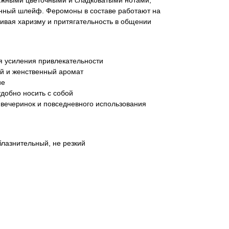
ежными цветочными и сладковатыми нотами,
енный шлейф. Феромоны в составе работают на
ивая харизму и притягательность в общении
 усиления привлекательности
й и женственный аромат
ие
добно носить с собой
 вечеринок и повседневного использования
блазнительный, не резкий