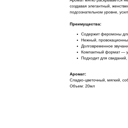
Аромат мягко раскрывается н
создавая элегантный, женств
подсознательном уровне, усил
Преимущества:
Содержит феромоны для
Нежный, провокационны
Долговременное звучан
Компактный формат — у
Подходит для свиданий,
Аромат:
Сладко-цветочный, мягкий, со
Объем: 20мл