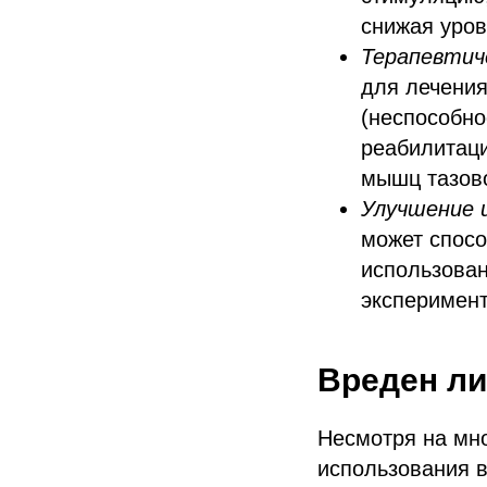
снижая уров
Терапевтич
для лечения
(неспособно
реабилитаци
мышц тазово
Улучшение
может спос
использован
эксперимент
Вреден ли
Несмотря на мн
использования 