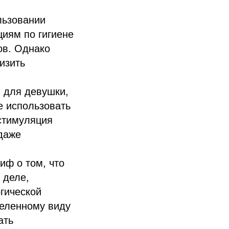
льзовании
циям по гигиене
ов. Однако
изить
н для девушки,
е использовать
стимуляция
даже
иф о том, что
 деле,
гической
деленному виду
ать