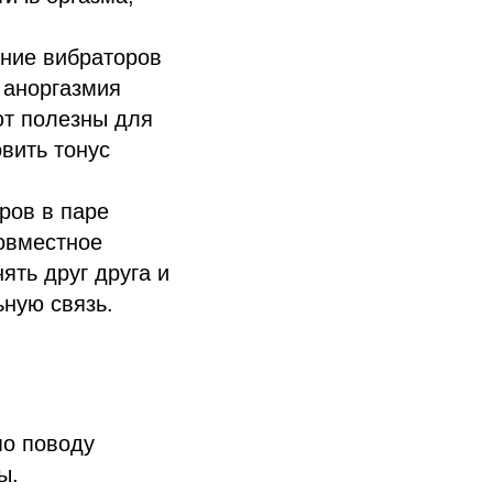
ание вибраторов
 аноргазмия
ют полезны для
вить тонус
ров в паре
овместное
ять друг друга и
ьную связь.
по поводу
ы.