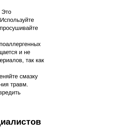
 Это
 Используйте
 просушивайте
ипоаллергенных
щается и не
ериалов, так как
еняйте смазку
ния травм.
овредить
циалистов