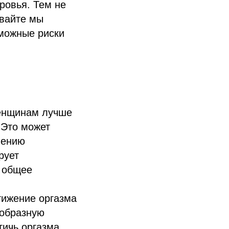
ровья. Тем не
авайте мы
зможные риски
енщинам лучше
 Это может
шению
рует
а общее
тижение оргазма
ообразную
ичь оргазма,