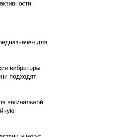
активности.
редназначен для
кие вибраторы
Они подходят
ля вагинальной
ойную
.
ствии и могут