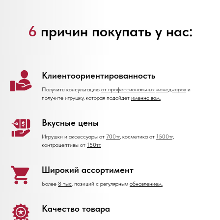
6
причин покупать у нас:
Клиентоориентированность
Получите консультацию
от профессиональных
менеджеров
и
получите игрушку, которая подойдет
именно вам.
Вкусные цены
Игрушки и аксессуары от
700тг
, косметика от
1500тг,
контрацептивы от
150тг.
Широкий ассортимент
Более
8 тыс
. позиций с регулярным
обновлением.
Качество товара