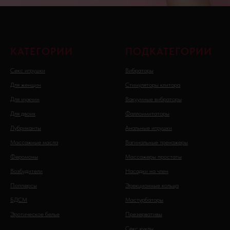
КАТЕГОРИИ
ПОДКАТЕГОРИИ
Секс игрушки
Вибраторы
Для женщин
Стимуляторы клитора
Для мужчин
Вакуумные вибраторы
Для двоих
Фаллоимитаторы
Лубриканты
Анальные игрушки
Массажные масла
Вагинальные тренажеры
Феромоны
Массажеры простаты
Возбудители
Насадки на член
Попперсы
Эрекционные кольца
БДСМ
Мастурбаторы
Эротическое белье
Презервативы
Секс куклы