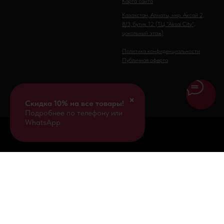
Карта сайта
Казахстан, Алматы, мкр. Аксай 2,
8/3, бутик 12 (ТЦ "Aksai City",
цокольный этаж)
Политика конфиденциальности
Публичная оферта
×
Скидка 10% на все товары!
Подробнее по телефону или
WhatsApp
Tilda
Made on