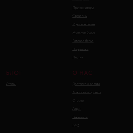
Пролонгаторы
Страпоны
Мужское белье
Женское белье
Ролевое белье
Наручники
Плетки
БЛОГ
О НАС
Статьи
Доставка и оплата
Контакты и адреса
Отзывы
Акции
Реквизиты
FAQ