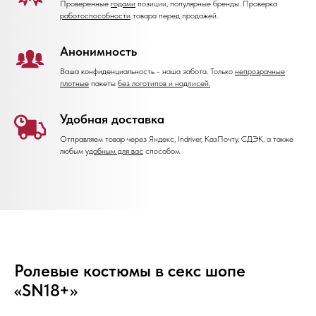
Проверенные
годами
позиции, популярные бренды. Проверка
работоспособности
товара перед продажей.
Анонимность
Ваша конфиденциальность - наша забота. Только
непрозрачные
плотные
пакеты
без логотипов и надписей.
Удобная доставка
Отправляем товар через Яндекс, Indriver, КазПочту, СДЭК, а также
любым
удобным для вас
способом.
Ролевые костюмы в секс шопе
«SN18+»