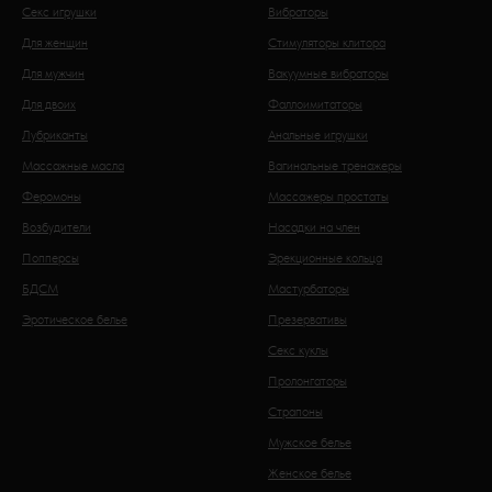
Секс игрушки
Вибраторы
Для женщин
Стимуляторы клитора
Для мужчин
Вакуумные вибраторы
Для двоих
Фаллоимитаторы
Лубриканты
Анальные игрушки
Массажные масла
Вагинальные тренажеры
Феромоны
Массажеры простаты
Возбудители
Насадки на член
Попперсы
Эрекционные кольца
БДСМ
Мастурбаторы
Эротическое белье
Презервативы
Секс куклы
Пролонгаторы
Страпоны
Мужское белье
Женское белье