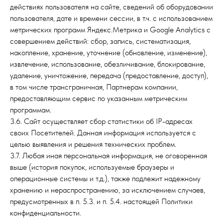
действиях пользователя на сайте, сведений об оборудовании
пользователя, дате и времени сессии, в т.ч. с использованием
метрических программ Яндекс.Метрика и Google Analytics с
совершением действий: сбор, запись, систематизация,
накопление, хранение, уточнение (обновление, изменение),
извлечение, использование, обезличивание, блокирование,
удаление, уничтожение, передача (предоставление, доступ),
в том числе трансграничная, Партнерам компании,
предоставляющим сервис по указанным метрическим
программам.
3.6. Сайт осуществляет сбор статистики об IP-адресах
своих Посетителей. Данная информация используется с
целью выявления и решения технических проблем.
3.7. Любая иная персональная информация, не оговоренная
выше (история покупок, используемые браузеры и
операционные системы и т.д.), также подлежит надежному
хранению и нераспространению, за исключением случаев,
предусмотренных в п. 5.3. и п. 5.4. настоящей Политики
конфиденциальности.