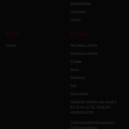
Ролевое белье
Наручники
Плетки
БЛОГ
О НАС
Статьи
Доставка и оплата
Контакты и адреса
Отзывы
Акции
Реквизиты
FAQ
Карта сайта
Казахстан, Алматы, мкр. Аксай 2,
8/3, бутик 12 (ТЦ "Aksai City",
цокольный этаж)
Политика конфиденциальности
Публичная оферта