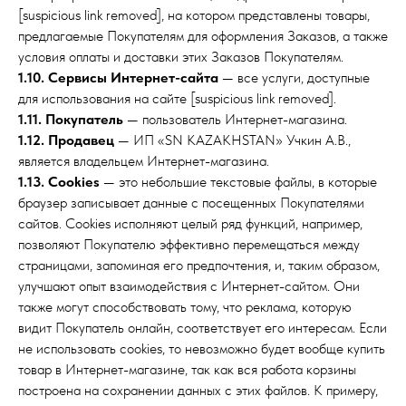
[suspicious link removed], на котором представлены товары,
предлагаемые Покупателям для оформления Заказов, а также
условия оплаты и доставки этих Заказов Покупателям.
1.10. Сервисы Интернет-сайта
— все услуги, доступные
для использования на сайте [suspicious link removed].
1.11. Покупатель
— пользователь Интернет-магазина.
1.12. Продавец
— ИП «SN KAZAKHSTAN» Учкин А.В.,
является владельцем Интернет-магазина.
1.13. Cookies
— это небольшие текстовые файлы, в которые
браузер записывает данные с посещенных Покупателями
сайтов. Cookies исполняют целый ряд функций, например,
позволяют Покупателю эффективно перемещаться между
страницами, запоминая его предпочтения, и, таким образом,
улучшают опыт взаимодействия с Интернет-сайтом. Они
также могут способствовать тому, что реклама, которую
видит Покупатель онлайн, соответствует его интересам. Если
не использовать cookies, то невозможно будет вообще купить
товар в Интернет-магазине, так как вся работа корзины
построена на сохранении данных с этих файлов. К примеру,