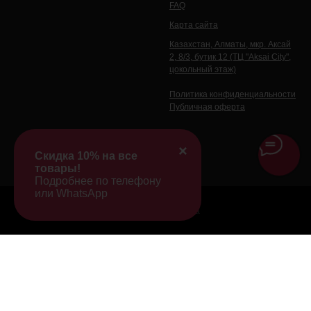
FAQ
Карта сайта
Казахстан, Алматы, мкр. Аксай
2, 8/3, бутик 12 (ТЦ "Aksai City",
цокольный этаж)
Политика конфиденциальности
Публичная оферта
×
Скидка 10% на все
товары!
Подробнее по телефону
или WhatsApp
Tilda
Made on