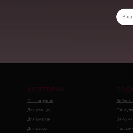
КАТЕГОРИИ
ПОД
Секс игрушки
Вибрат
Для женщин
Стимуля
Для мужчин
Вакуумн
Для двоих
Фаллои