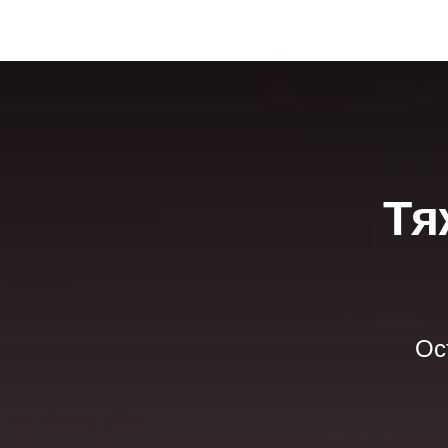
Тя
Ос