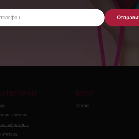
Отправи
КАТЕГОРИИ
БЛОГ
оры
Статьи
торы клитора
ые вибраторы
митаторы