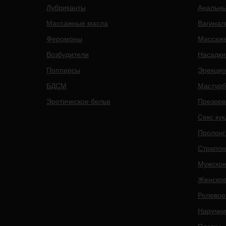
Лубриканты
Анальны
Массажные масла
Вагинал
Феромоны
Массаже
Возбудители
Насадки
Попперсы
Эрекцио
БДСМ
Мастурб
Эротическое белье
Презерв
Секс ку
Пролонг
Страпо
Мужское
Женское
Ролевое
Наручни