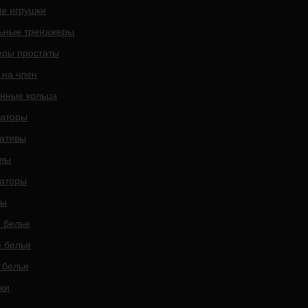
е игрушки
ьные тренажеры
ры простаты
 на член
нные кольца
аторы
ативы
клы
аторы
ны
 белье
 белье
 белье
ки