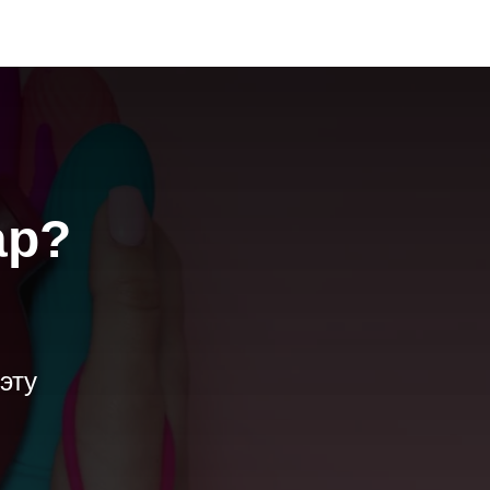
ар?
эту