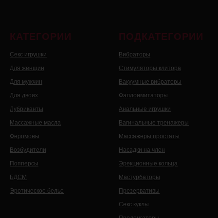
КАТЕГОРИИ
ПОДКАТЕГОРИИ
Секс игрушки
Вибраторы
Для женщин
Стимуляторы клитора
Для мужчин
Вакуумные вибраторы
Для двоих
Фаллоимитаторы
Лубриканты
Анальные игрушки
Массажные масла
Вагинальные тренажеры
Феромоны
Массажеры простаты
Возбудители
Насадки на член
Попперсы
Эрекционные кольца
БДСМ
Мастурбаторы
Эротическое белье
Презервативы
Секс куклы