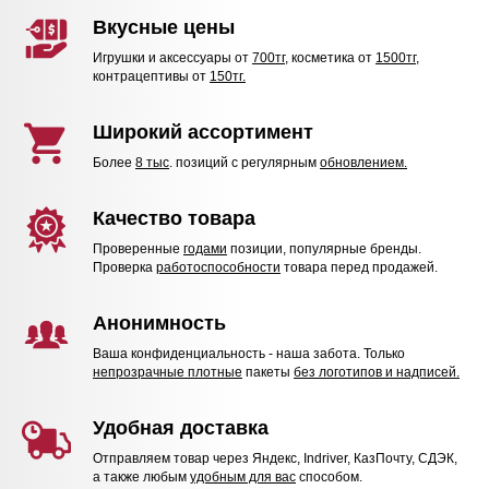
Вкусные цены
Игрушки и аксессуары от
700тг
, косметика от
1500тг,
контрацептивы от
150тг.
Широкий ассортимент
Более
8 тыс
. позиций с регулярным
обновлением.
Качество товара
Проверенные
годами
позиции, популярные бренды.
Проверка
работоспособности
товара перед продажей.
Анонимность
Ваша конфиденциальность - наша забота. Только
непрозрачные плотные
пакеты
без логотипов и надписей.
Удобная доставка
Отправляем товар через Яндекс, Indriver, КазПочту, СДЭК,
а также любым
удобным для вас
способом.