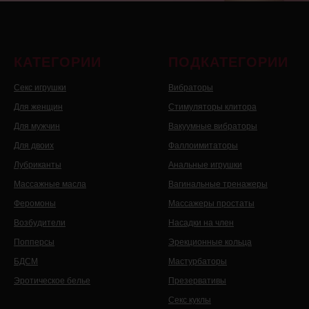
КАТЕГОРИИ
ПОДКАТЕГОРИИ
Секс игрушки
Вибраторы
Для женщин
Стимуляторы клитора
Для мужчин
Вакуумные вибраторы
Для двоих
Фаллоимитаторы
Лубриканты
Анальные игрушки
Массажные масла
Вагинальные тренажеры
Феромоны
Массажеры простаты
Возбудители
Насадки на член
Попперсы
Эрекционные кольца
БДСМ
Мастурбаторы
Эротическое белье
Презервативы
Секс куклы