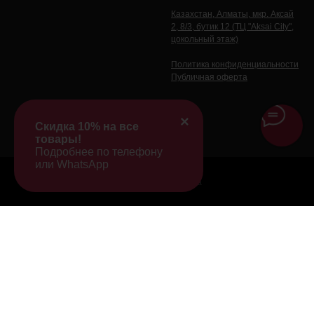
Казахстан, Алматы, мкр. Аксай
2, 8/3, бутик 12 (ТЦ "Aksai City",
цокольный этаж)
Политика конфиденциальности
Публичная оферта
×
Скидка 10% на все
товары!
Подробнее по телефону
или WhatsApp
Tilda
Made on