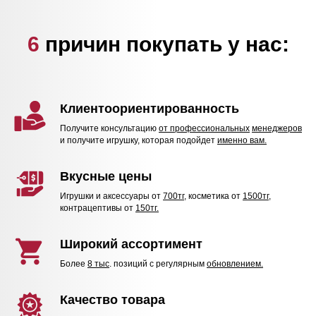
6
причин покупать у нас:
Клиентоориентированность
Получите консультацию
от профессиональных
менеджеров
и получите игрушку, которая подойдет
именно вам.
Вкусные цены
Игрушки и аксессуары от
700тг
, косметика от
1500тг,
контрацептивы от
150тг.
Широкий ассортимент
Более
8 тыс
. позиций с регулярным
обновлением.
Качество товара