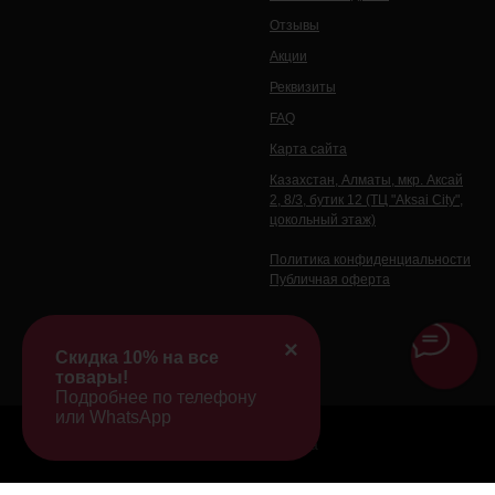
Отзывы
Акции
Реквизиты
FAQ
Карта сайта
Казахстан, Алматы, мкр. Аксай
2, 8/3, бутик 12 (ТЦ "Aksai City",
цокольный этаж)
Политика конфиденциальности
Публичная оферта
×
Скидка 10% на все
товары!
Подробнее по телефону
или WhatsApp
Tilda
Made on