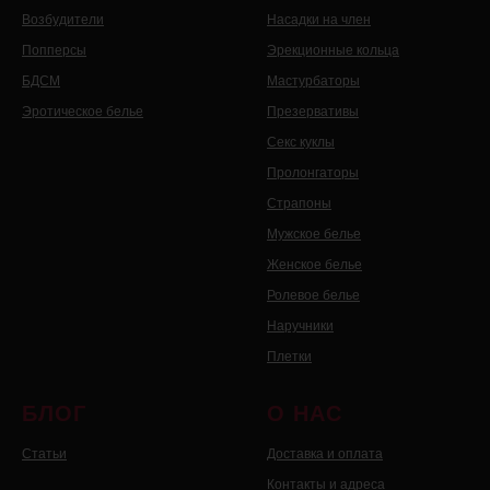
Возбудители
Насадки на член
Попперсы
Эрекционные кольца
БДСМ
Мастурбаторы
Эротическое белье
Презервативы
Секс куклы
Пролонгаторы
Страпоны
Мужское белье
Женское белье
Ролевое белье
Наручники
Плетки
БЛОГ
О НАС
Статьи
Доставка и оплата
Контакты и адреса