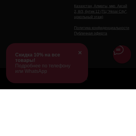
Казахстан, Алматы, мкр. Аксай
2, 8/3, бутик 12 (ТЦ "Aksai City",
цокольный этаж)
Политика конфиденциальности
Публичная оферта
×
Скидка 10% на все
товары!
Подробнее по телефону
или WhatsApp
Tilda
Made on